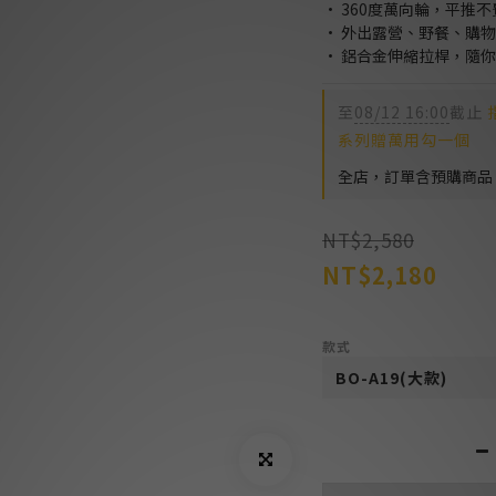
• 360度萬向輪，平推
• 外出露營、野餐、購
• 鋁合金伸縮拉桿，隨
至
08/12 16:00
截止
指
系列贈萬用勾一個
全店，訂單含預購商品
NT$2,580
NT$2,180
款式