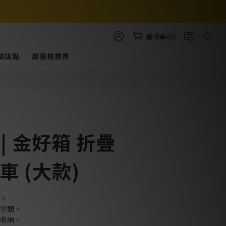
購物車(0)
驗店點
部落格首頁
立即購買
 | 金好箱 折疊
車 (大款)
用。
佔空間。
常收納。