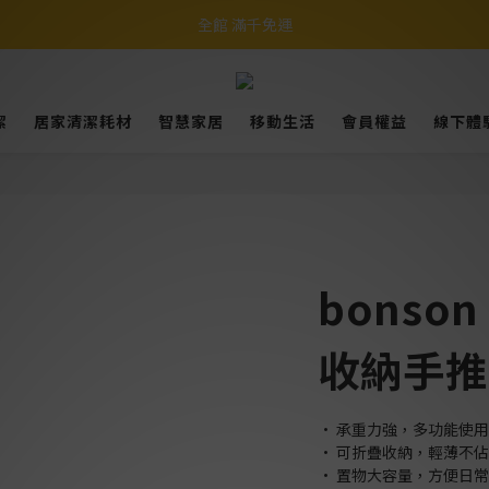
全館 滿千免運
潔
居家清潔耗材
智慧家居
移動生活
會員權益
線下體
bonson
收納手推
• 承重力強，多功能使
• 可折疊收納，輕薄不
• 置物大容量，方便日