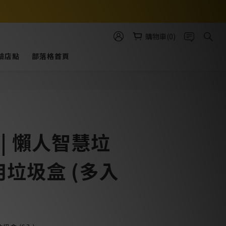
購物車(0)
驗店點
部落格首頁
立即購買
n | 懶人智慧垃
用垃圾盒 (多入