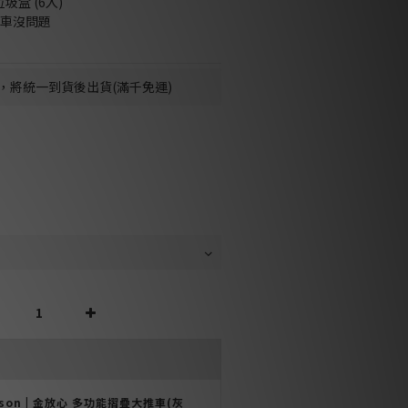
圾盒 (6入)
圾車沒問題
，將統一到貨後出貨(滿千免運)
nson | 金放心 多功能摺疊大推車(灰