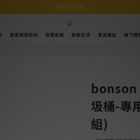
全館 滿千免運
潔
居家清潔耗材
智慧家居
移動生活
會員權益
線下體
bonso
圾桶-專
組)