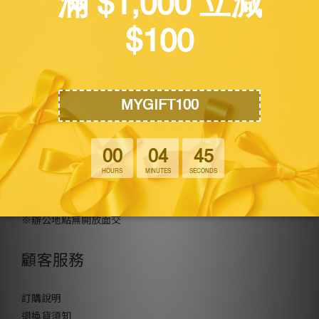
關於我們
公司名稱 : 萬博創意科技有限公司
統編: 85030997
公司地址 : 台南市安南區工業五路26號2樓
※辦公地點無開放面交
顧客服務
訂購說明
退換貨須知