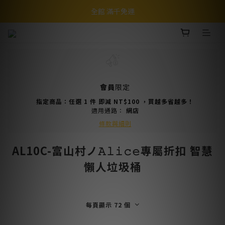
全館 滿千免運
會員
限定
指定商品：任選 1 件 即減 NT$100 ，買越多省越多！
適用通路：
網店
條款與細則
AL10C-富山村ノ𝙰𝚕𝚒𝚌𝚎專屬折扣 智慧
懶人垃圾桶
每頁顯示 72 個