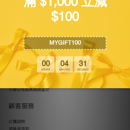
關於我們
公司名稱 : 萬博創意科技有限公司
統編: 85030997
公司地址 : 台南市安南區工業五路26號2樓
※辦公地點無開放面交
顧客服務
訂購說明
退換貨須知