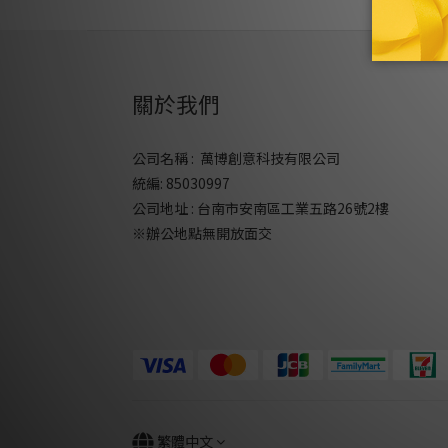
關於我們
公司名稱 : 萬博創意科技有限公司
統編: 85030997
公司地址 : 台南市安南區工業五路26號2樓
※辦公地點無開放面交
繁體中文