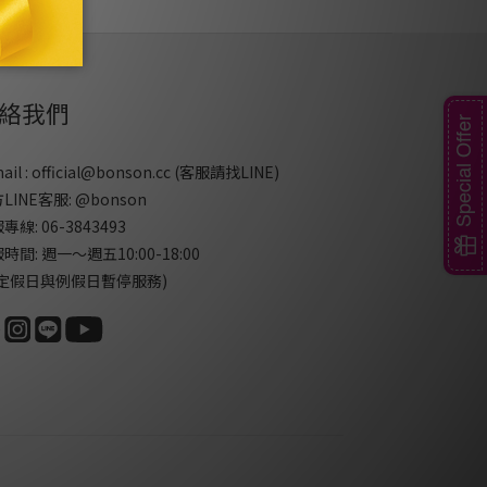
絡我們
Special Offer
ail : official@bonson.cc (客服請找
LINE
)
LINE客服:
@bonson
專線: 06-3843493
時間: 週一～週五10:00-18:00
國定假日與例假日暫停服務)